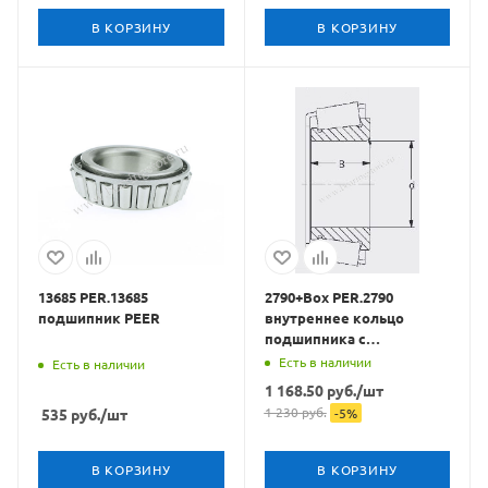
В КОРЗИНУ
В КОРЗИНУ
13685 PER.13685
2790+Box PER.2790
подшипник PEER
внутреннее кольцо
подшипника с
сепаратором и роликами
Есть в наличии
Есть в наличии
PEER
1 168.50
руб.
/шт
1 230
руб.
535
руб.
/шт
-
5
%
В КОРЗИНУ
В КОРЗИНУ