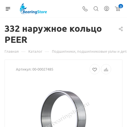
0
332 наружное
Материал
кольцо
PEER
о
товаре
—
—
Главная
Каталог
Подшипники, подшипниковые узлы и дет
332
Артикул:
00-00027485
наружное
кольцо
PEER
взят
с