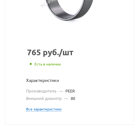
сайта
https://beari
по
ссылке
https://bear
без
разрешения
765
руб.
/шт
владельца
Есть в наличии
сайта
Характеристики
Производитель
—
PEER
Внешний диаметр
—
80
Все характеристики