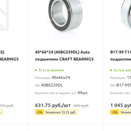
RS)
40*66*24 (40BGS39DL) Auto
B17-99 T
BEARINGS
подшипник CRAFT BEARINGS
подшипни
Есть в наличии
Есть в на
40x66x24
1
Размеры:
Размеры:
40BGS39DL
B17-99
ISO
ISO
49шт.
Количество в ящике, шт.
Количество 
631.75
руб.
/шт
1 045
ру
255
руб.
665
руб.
.
-
5
%
Экономия
33.25
руб.
-
5
%
Эконо