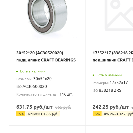
30*52*20 (AC30520020)
17*52*17 (838218 2
подшипник CRAFT BEARINGS
подшипник CRAFT 
Есть в наличии
Есть в наличии
30x52x20
Размеры:
17x52x17
Размеры:
AC30500020
ISO
838218 2RS
ISO
116шт.
Количество в ящике, шт.
631.75
руб.
/шт
242.25
руб.
/шт
665
руб.
-
5
%
Экономия
33.25
руб.
-
5
%
Экономия
12.75
руб