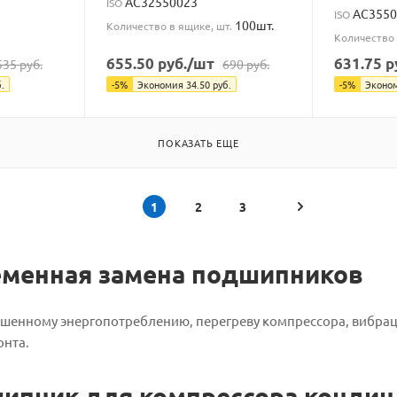
AC32550023
ISO
AC3550
ISO
100шт.
Количество в ящике, шт.
Количество 
655.50
руб.
/шт
631.75
р
535
руб.
690
руб.
.
-
5
%
Экономия
34.50
руб.
-
5
%
Эконо
ПОКАЗАТЬ ЕЩЕ
1
2
3
ременная замена подшипников
енному энергопотреблению, перегреву компрессора, вибрация
онта.
дшипник для компрессора конди