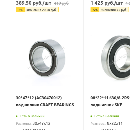
389.50
руб.
/шт
1 425
руб.
/шт
410
руб.
1 
-
5
%
Экономия
20.50
руб.
-
5
%
Экономия
75
руб.
30*47*12 (AC30470012)
08*22*11 630/8-2RS
подшипник CRAFT BEARINGS
подшипник SKF
Есть в наличии
Есть в наличии
30x47x12
8x22x11
Размеры:
Размеры: