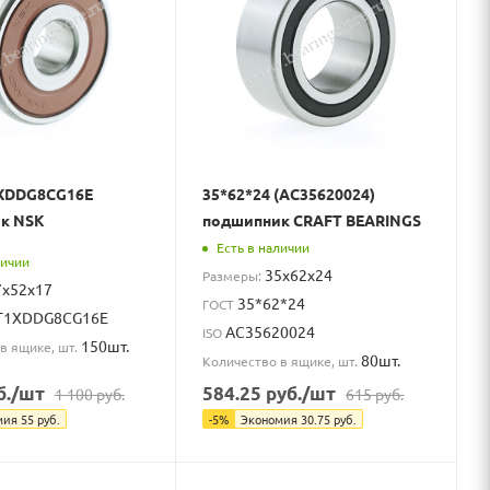
1XDDG8CG16E
35*62*24 (AC35620024)
к NSK
подшипник CRAFT BEARINGS
Есть в наличии
личии
35x62x24
Размеры:
7x52x17
35*62*24
ГОСТ
T1XDDG8CG16E
AC35620024
ISO
150шт.
в ящике, шт.
80шт.
Количество в ящике, шт.
б.
/шт
584.25
руб.
/шт
1 100
руб.
615
руб.
мия
55
руб.
-
5
%
Экономия
30.75
руб.