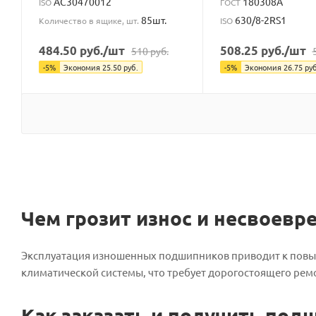
AC30470012
180308А
ISO
ГОСТ
85шт.
630/8-2RS1
Количество в ящике, шт.
ISO
484.50
руб.
/шт
508.25
руб.
/шт
510
руб.
-
5
%
Экономия
25.50
руб.
-
5
%
Экономия
26.75
руб
Чем грозит износ и несвоев
Эксплуатация изношенных подшипников приводит к повыш
климатической системы, что требует дорогостоящего рем
Как заказать и получить по