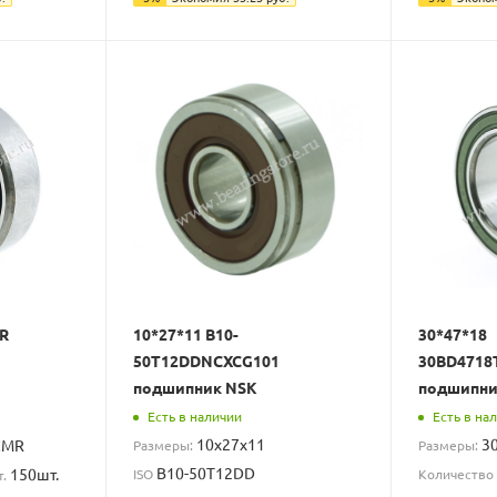
R
10*27*11 B10-
30*47*18
50T12DDNCXCG101
30BD4718
подшипник NSK
подшипни
Есть в наличии
Есть в на
10x27x11
3
CMR
Размеры:
Размеры:
B10-50T12DD
150шт.
ISO
Количество 
т.