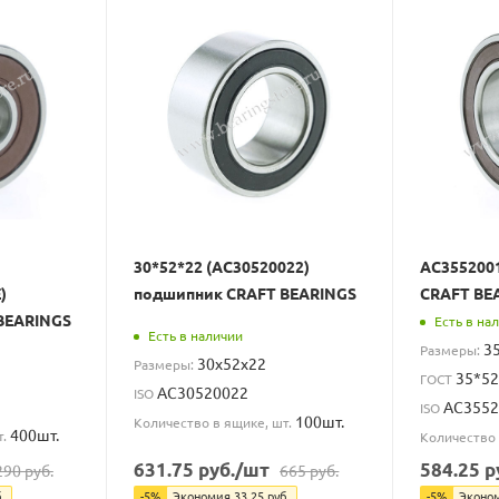
30*52*22 (AC30520022)
AC355200
)
подшипник CRAFT BEARINGS
CRAFT BE
BEARINGS
Есть в на
Есть в наличии
3
Размеры:
30x52x22
Размеры:
35*52
ГОСТ
AC30520022
ISO
AC3552
ISO
100шт.
Количество в ящике, шт.
400шт.
т.
Количество 
631.75
руб.
/шт
584.25
р
290
руб.
665
руб.
.
-
5
%
Экономия
33.25
руб.
-
5
%
Эконо