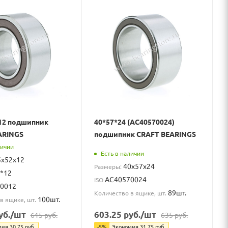
12 подшипник
40*57*24 (AC40570024)
ARINGS
подшипник CRAFT BEARINGS
личии
Есть в наличии
5x52x12
40x57x24
Размеры:
*12
AC40570024
ISO
0012
89шт.
Количество в ящике, шт.
100шт.
в ящике, шт.
уб.
/шт
603.25
руб.
/шт
615
руб.
635
руб.
мия
30.75
руб.
-
5
%
Экономия
31.75
руб.