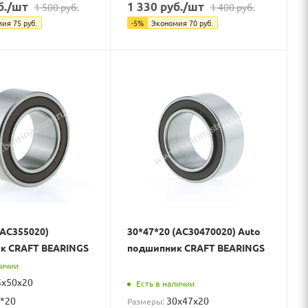
б.
/шт
1 330
руб.
/шт
1 500
руб.
1 400
руб.
мия
75
руб.
-
5
%
Экономия
70
руб.
(AC355020)
30*47*20 (AC30470020) Auto
к CRAFT BEARINGS
подшипник CRAFT BEARINGS
личии
5x50x20
Есть в наличии
*20
30x47x20
Размеры: