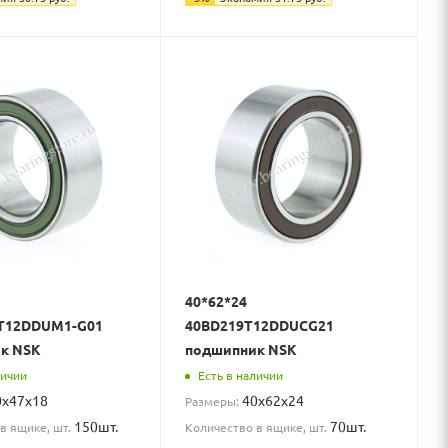
40*62*24
T12DDUM1-G01
40BD219T12DDUCG21
к NSK
подшипник NSK
личии
Есть в наличии
0x47x18
40x62x24
Размеры:
150шт.
70шт.
в ящике, шт.
Количество в ящике, шт.