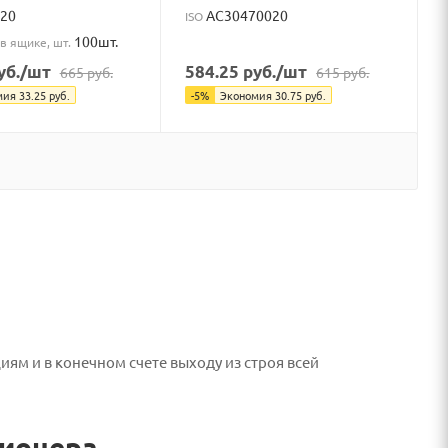
20
AC30470020
ISO
100шт.
в ящике, шт.
уб.
/шт
584.25
руб.
/шт
665
руб.
615
руб.
мия
33.25
руб.
-
5
%
Экономия
30.75
руб.
м и в конечном счете выходу из строя всей
ционера