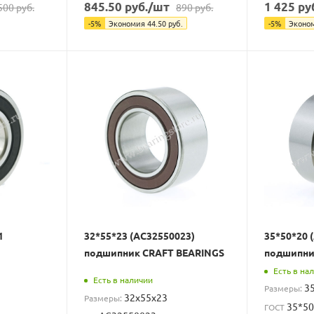
845.50
руб.
/шт
1 425
ру
500
руб.
890
руб.
-
5
%
Экономия
44.50
руб.
-
5
%
Эконо
1
32*55*23 (AC32550023)
35*50*20 
подшипник CRAFT BEARINGS
подшипни
Есть в на
Есть в наличии
3
Размеры:
32x55x23
Размеры:
35*50
ГОСТ