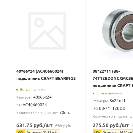
40*66*24 (AC40660024)
08*22*11 (B8-
подшипник CRAFT BEARINGS
74T12BDDNCXMC3E
подшипник CRAFT 
Есть в наличии
Есть в наличии
40x66x24
Размеры:
8x22x11
Размеры:
AC40660024
ISO
B8-74T12BDD
ISO
70шт.
Количество в ящике, шт.
Количество в ящике, ш
631.75
руб.
/шт
275.50
руб.
/шт
665
руб.
-
5
%
Экономия
33.25
руб.
-
5
%
Экономия
14.50
руб