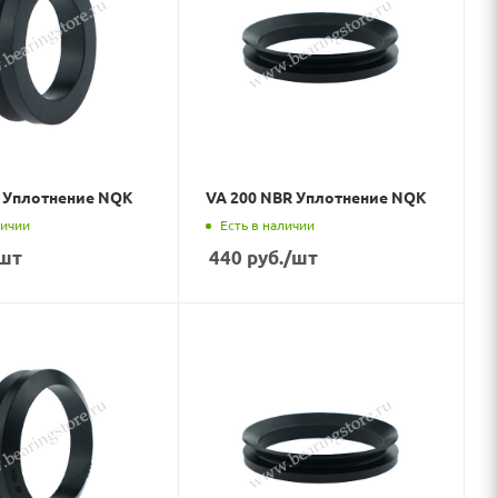
R Уплотнение NQK
VA 200 NBR Уплотнение NQK
личии
Есть в наличии
шт
440
руб.
/шт