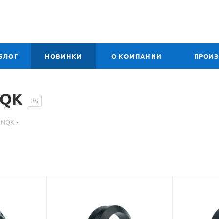
БЛОГ
НОВИНКИ
О КОМПАНИИ
ПРОИ
NQK
35
 NQK