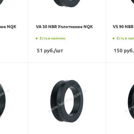
ние NQK
VA 30 NBR Уплотнение NQK
VS 90 NB
Есть в наличии
Есть в на
51
руб.
/шт
150
руб.