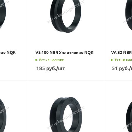
ние NQK
VS 100 NBR Уплотнение NQK
VA 32 NB
Есть в наличии
Есть в на
185
руб.
/шт
51
руб.
/