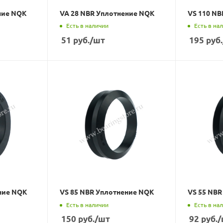
ние NQK
VA 28 NBR Уплотнение NQK
VS 110 N
Есть в наличии
Есть в на
51
руб.
/шт
195
руб.
ние NQK
VS 85 NBR Уплотнение NQK
VS 55 NB
Есть в наличии
Есть в на
150
руб.
/шт
92
руб.
/