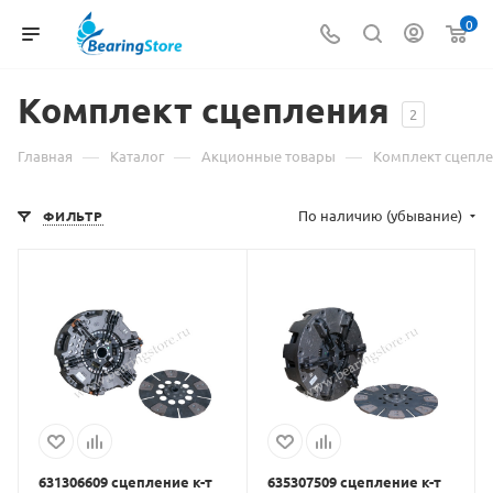
0
Комплект сцепления
2
—
—
—
Главная
Каталог
Акционные товары
Комплект сцепл
По наличию (убывание)
ФИЛЬТР
631306609 сцепление к-т
635307509 сцепление к-т