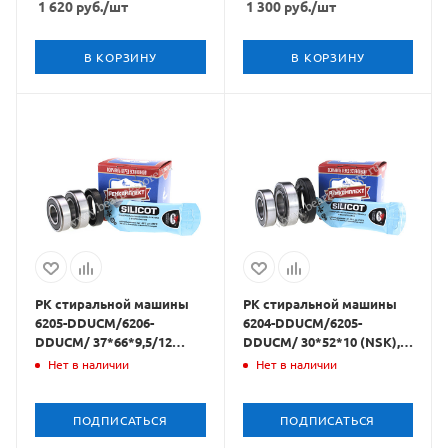
1 620
руб.
/шт
1 300
руб.
/шт
В КОРЗИНУ
В КОРЗИНУ
РК стиральной машины
РК стиральной машины
6205-DDUCM/6206-
6204-DDUCM/6205-
DDUCM/ 37*66*9,5/12
DDUCM/ 30*52*10 (NSK),
(NSK), Rospod
Rospod
Нет в наличии
Нет в наличии
ПОДПИСАТЬСЯ
ПОДПИСАТЬСЯ