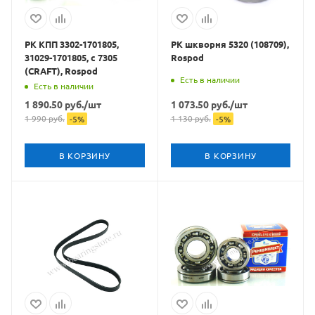
РК КПП 3302-1701805,
РК шкворня 5320 (108709),
31029-1701805, с 7305
Rospod
(CRAFT), Rospod
Есть в наличии
Есть в наличии
1 890.50
руб.
/шт
1 073.50
руб.
/шт
1 990
руб.
1 130
руб.
-
5
%
-
5
%
В КОРЗИНУ
В КОРЗИНУ