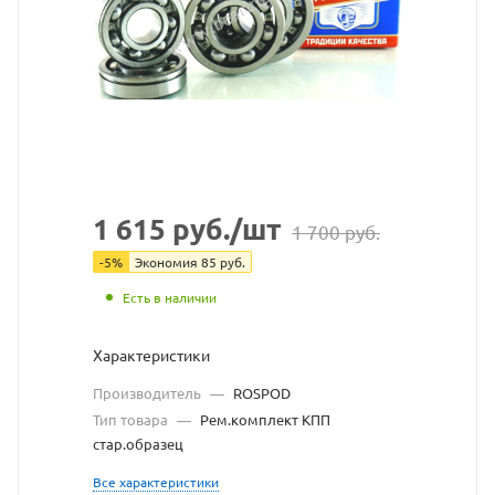
50305
(Craft),
Rospod
взят
с
сайта
1 615
руб.
/шт
1 700
руб.
https://bearingstor
по
-
5
%
Экономия
85
руб.
ссылке
Есть в наличии
https://bearingsto
без
Характеристики
разрешения
Производитель
—
ROSPOD
Тип товара
—
Рем.комплект КПП
владельца
стар.образец
сайта
Все характеристики