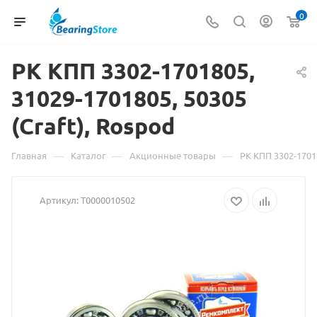
0
РК КПП
Материал
3302-1701805,
31029-1701805, 50305
о
(Craft), Rospod
товаре
РК
—
—
—
Главная
Каталог
Акционные товары
РК КПП 3302-17018
КПП
Артикул:
Т0000010502
3302-
1701805,
31029-
1701805,