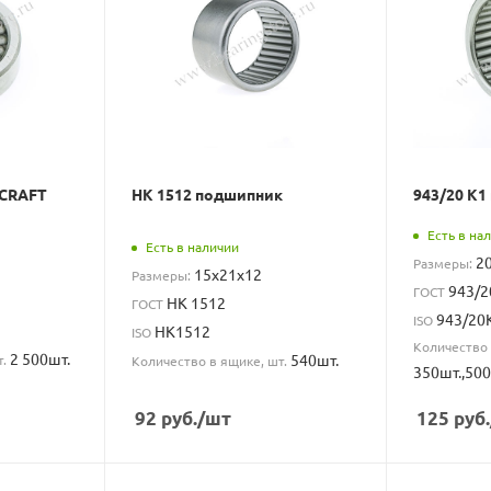
 CRAFT
HK 1512 подшипник
943/20 К1
Есть в на
Есть в наличии
2
Размеры:
15x21x12
Размеры:
943/2
ГОСТ
HK 1512
ГОСТ
943/20
ISO
HK1512
ISO
Количество 
2 500шт.
540шт.
т.
Количество в ящике, шт.
350шт.,500
92
руб.
/шт
125
руб.