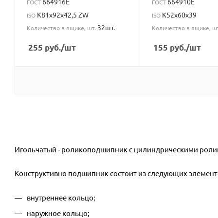
664916Е
664910Е
ГОСТ
ГОСТ
K81x92x42,5 ZW
K52x60x39
ISO
ISO
32шт.
Количество в ящике, шт.
Количество в ящике, ш
255
руб.
/шт
155
руб.
/шт
Игольчатый - роликоподшипник с цилиндрическими ролик
Конструктивно подшипник состоит из следующих элемент
внутреннее кольцо;
наружное кольцо;