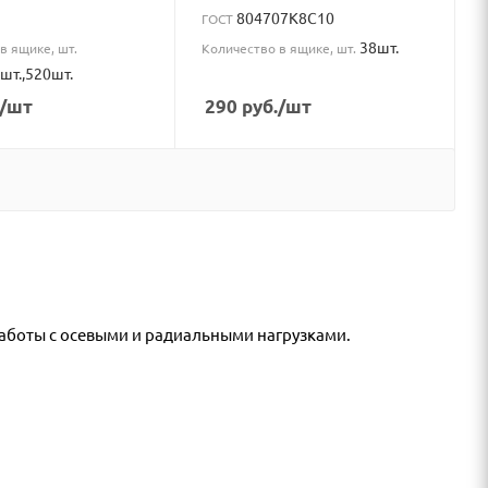
804707K8C10
ГОСТ
38шт.
в ящике, шт.
Количество в ящике, шт.
шт.,520шт.
/шт
290
руб.
/шт
аботы с осевыми и радиальными нагрузками.