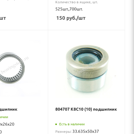
Количество в ящике, шт.
525шт.,700шт.
шт
150
руб.
/шт
одшипник
804707 K8C10 (10) подшипник
личии
0x26x20
Есть в наличии
33.635x50x37
Размеры:
0