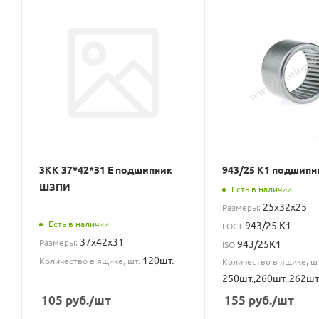
3КК 37*42*31 Е подшипник
943/25 К1 подшипн
ШЗПИ
Есть в наличии
25x32x25
Размеры:
Есть в наличии
943/25 К1
ГОСТ
37x42x31
Размеры:
943/25K1
ISO
120шт.
Количество в ящике, шт.
Количество в ящике, шт
250шт.,260шт.,262шт
105
руб.
/шт
155
руб.
/шт