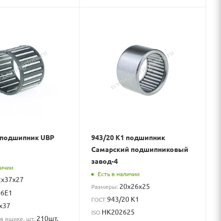
 подшипник UBP
943/20 К1 подшипник
Самарский подшипниковый
завод-4
личии
Есть в наличии
2x37x27
20x26x25
Размеры:
06Е1
943/20 К1
ГОСТ
х37
HK202625
ISO
210шт.
в ящике, шт.