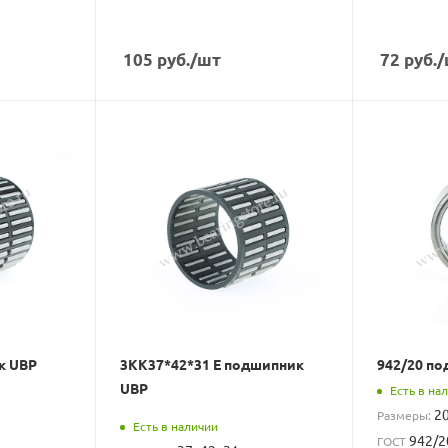
105
руб.
/шт
72
руб.
/
к UBP
3КК37*42*31 Е подшипник
942/20 п
UBP
Есть в на
2
Размеры:
Есть в наличии
942/2
ГОСТ