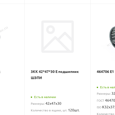
к
3КК 42*47*30 Е подшипник
464706 Е1
ШЗПИ
Есть в на
3
Размеры:
Есть в наличии
4647
ГОСТ
42x47x30
Размеры:
К32х37
ISO
120шт.
Количество в ящике, шт.
Количество 