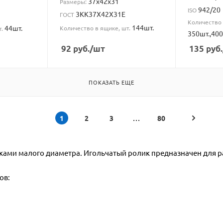
37x42x31
Размеры:
942/20
ISO
3КК37X42X31Е
ГОСТ
Количество 
144шт.
44шт.
Количество в ящике, шт.
т.
350шт.,400
92
руб.
/шт
135
руб.
ПОКАЗАТЬ ЕЩЕ
1
2
3
80
ами малого диаметра. Игольчатый ролик предназначен для р
ов: