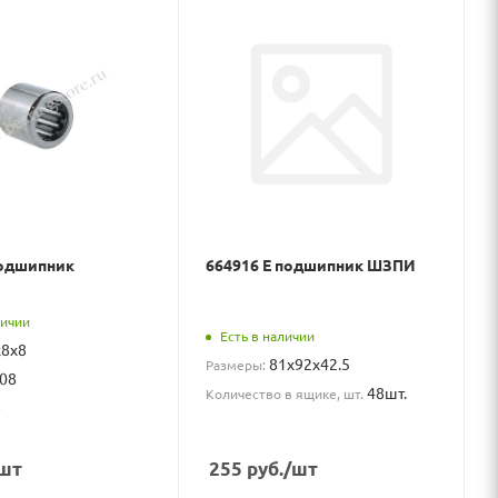
подшипник
664916 Е подшипник ШЗПИ
личии
Есть в наличии
x8x8
81x92x42.5
Размеры:
08
48шт.
Количество в ящике, шт.
8
шт
255
руб.
/шт