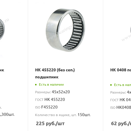
ик
НК 455220 (без сеп.)
HK 0408 
подшипник
Есть в наличии
Есть в на
45x52x20
4
Размеры:
Размеры:
НК 455220
HK 04
ГОСТ
ГОСТ
F455220
HK040
ISO
.
ISO
.,300шт.
150шт.
Количество в ящике, шт.
225
руб.
/шт
62
руб.
/