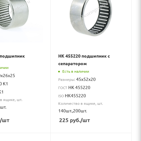
 подшипник
НК 455220 подшипник с
сепаратором
личии
Есть в наличии
0x26x25
45x52x20
Размеры:
0 К1
НК 455220
ГОСТ
K1
HK455220
ISO
в ящике, шт.
Количество в ящике, шт.
шт.
140шт.,200шт.
/шт
225
руб.
/шт