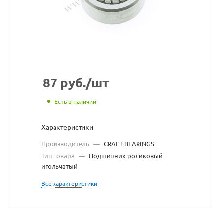
с
сайта
https://bearingstore
по
ссылке
https://bearingstore
без
87
руб.
/шт
разрешения
Есть в наличии
владельца
Характеристики
сайта
Производитель
—
CRAFT BEARINGS
Тип товара
—
Подшипник роликовый
игольчатый
Все характеристики