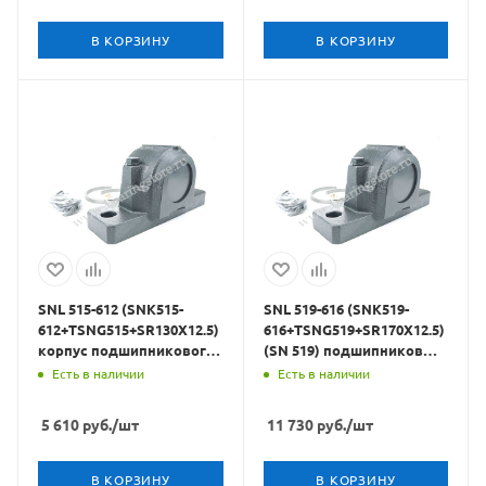
В КОРЗИНУ
В КОРЗИНУ
SNL 515-612 (SNK515-
SNL 519-616 (SNK519-
612+TSNG515+SR130X12.5)
616+TSNG519+SR170X12.5)
корпус подшипникового
(SN 519) подшипниковый
узла CRAFT BEARINGS
корпус CRAFT BEARINGS
Есть в наличии
Есть в наличии
5 610
руб.
/шт
11 730
руб.
/шт
В КОРЗИНУ
В КОРЗИНУ