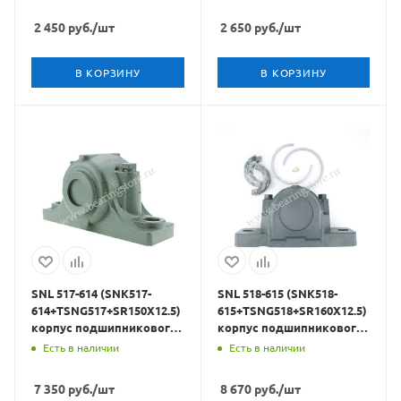
2 450
руб.
/шт
2 650
руб.
/шт
В КОРЗИНУ
В КОРЗИНУ
SNL 517-614 (SNK517-
SNL 518-615 (SNK518-
614+TSNG517+SR150X12.5)
615+TSNG518+SR160X12.5)
корпус подшипникового
корпус подшипникового
узла CRAFT BEARINGS
узла CRAFT BEARINGS
Есть в наличии
Есть в наличии
7 350
руб.
/шт
8 670
руб.
/шт