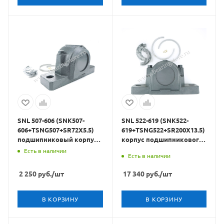
SNL 507-606 (SNK507-
SNL 522-619 (SNK522-
606+TSNG507+SR72X5.5)
619+TSNG522+SR200X13.5)
подшипниковый корпус
корпус подшипникового
в сборе CRAFT BEARINGS
узла CRAFT BEARINGS
Есть в наличии
Есть в наличии
2 250
руб.
/шт
17 340
руб.
/шт
В КОРЗИНУ
В КОРЗИНУ