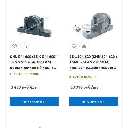
SNL 511-609 (SNK 511-609 +
SNL 524-620 (SNK 524-620 +
TSNG 511 + SR 100X9.5)
TSNG 524 + SR 215X14)
подшипниковый корпус
корпус подшипникового
CRAFT BEARINGS
узла CRAFT BEARINGS
Есть в наличии
Есть в наличии
3 420
руб.
/шт
20 910
руб.
/шт
В КОРЗИНУ
В КОРЗИНУ