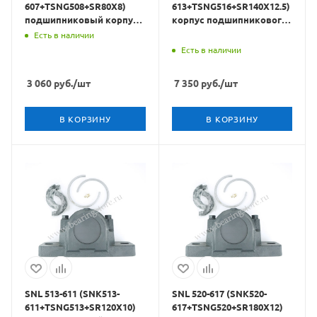
607+TSNG508+SR80X8)
613+TSNG516+SR140X12.5)
подшипниковый корпус
корпус подшипникового
CRAFT BEARINGS
узла CRAFT BEARINGS
Есть в наличии
Есть в наличии
3 060
руб.
/шт
7 350
руб.
/шт
В КОРЗИНУ
В КОРЗИНУ
SNL 513-611 (SNK513-
SNL 520-617 (SNK520-
611+TSNG513+SR120X10)
617+TSNG520+SR180X12)