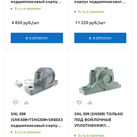
подшипниковый корпус
корпус подшипникового
CRAFT BEARINGS
узла CRAFT BEARINGS
Есть в наличии
Есть в наличии
4 850
руб.
/шт
11 220
руб.
/шт
В КОРЗИНУ
В КОРЗИНУ
SNL 509
SNL 509 (SN509) ТОЛЬКО
(SNK509+TSNG509+SR85X3.5)
ПОД ВОЙЛОЧНЫЕ
подшипниковый корпус
УПЛОТНЕНИЯ!!!
CRAFT BEARINGS
подшипниковый корпус
Есть в наличии
Есть в наличии
CRAFT BEARINGS