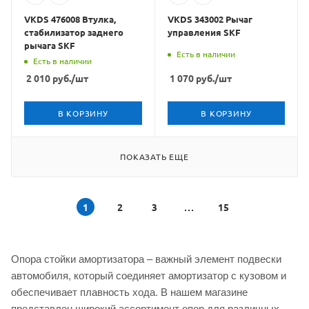
VKDS 476008 Втулка,
VKDS 343002 Рычаг
стабилизатор заднего
управления SKF
рычага SKF
Есть в наличии
Есть в наличии
2 010
руб.
/шт
1 070
руб.
/шт
В КОРЗИНУ
В КОРЗИНУ
ПОКАЗАТЬ ЕЩЕ
1
2
3
15
Опора стойки амортизатора – важный элемент подвески
автомобиля, который соединяет амортизатор с кузовом и
обеспечивает плавность хода. В нашем магазине
представлен широкий ассортимент опор для различных