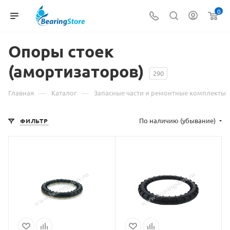
0
Опоры стоек
(амортизаторов)
290
—
—
Главная
Каталог
Запасные части и ремонтные комплекты
По наличию (убывание)
ФИЛЬТР