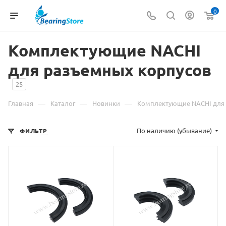
0
Комплектующие NACHI
для разъемных корпусов
25
—
—
—
Главная
Каталог
Новинки
Комплектующие NACHI для 
По наличию (убывание)
ФИЛЬТР