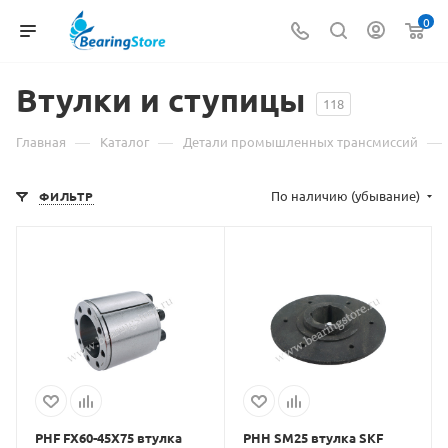
0
Втулки и ступицы
118
—
—
—
Главная
Каталог
Детали промышленных трансмиссий
По наличию (убывание)
ФИЛЬТР
PHF FX60-45X75 втулка
PHH SM25 втулка SKF