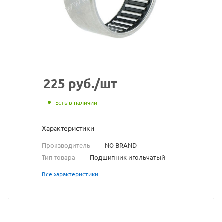
с
сайт
https
по
ссыл
http
без
225
руб.
/шт
раз
Есть в наличии
влад
Характеристики
сайт
Производитель
—
NO BRAND
Тип товара
—
Подшипник игольчатый
Все характеристики