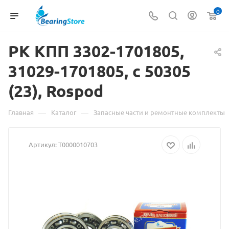
0
РК КПП 3302-1701805,
31029-1701805, с 50305
(
Материал
23), Rospod
о
—
—
Главная
Каталог
Запасные части и ремонтные комплекты
товаре
Артикул:
Т0000010703
РК
КПП
3302-
1701805,