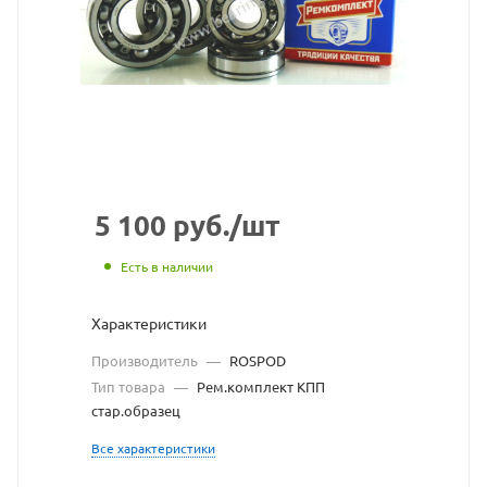
31029-
1701805,
с
50305
(23),
Rospod
5 100
руб.
/шт
взят
Есть в наличии
с
Характеристики
сайта
Производитель
—
ROSPOD
https://bearingstore.ru
по
Тип товара
—
Рем.комплект КПП
стар.образец
ссылке
Все характеристики
https://bearingstore.ru/
без