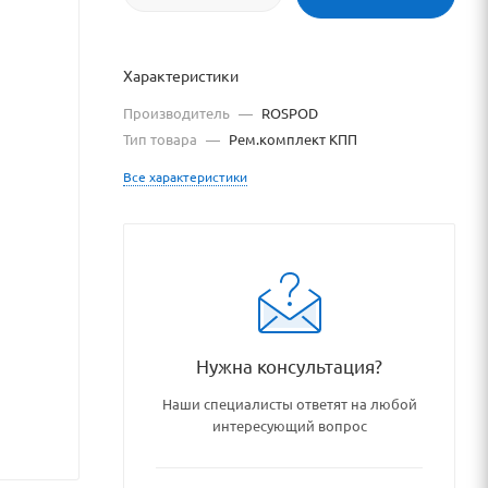
Характеристики
Производитель
—
ROSPOD
Тип товара
—
Рем.комплект КПП
Все характеристики
u
Нужна консультация?
ru/catalog/aktsionnye_tovary
Наши специалисты ответят на любой
интересующий вопрос