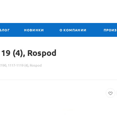
БЛОГ
НОВИНКИ
О КОМПАНИИ
ПРОИ
19 (4),
Материал
Rospod
о
2190, 1117-1119 (4), Rospod
товаре
РК
КПП
2170,
2190,