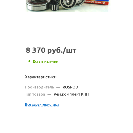
с
сайта
https://be
по
ссылке
https://b
без
8 370
руб.
/шт
разрешен
Есть в наличии
владельц
Характеристики
сайта
Производитель
—
ROSPOD
Тип товара
—
Рем.комплект КПП
Все характеристики