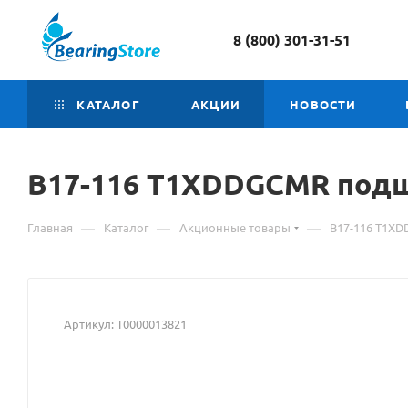
8 (800) 301-31-51
КАТАЛОГ
АКЦИИ
НОВОСТИ
B17-116
Материал
T1XDDGCMR подш
о
—
—
—
Главная
Каталог
Акционные товары
B17-116 T1X
товаре
B17-
116
Артикул:
Т0000013821
T1XDDGCMR
подшипник