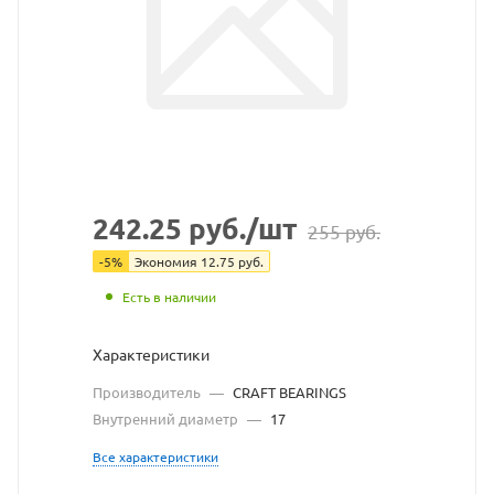
взят
с
сайта
https://bearingst
по
ссылке
https://bearingst
без
242.25
руб.
/шт
255
руб.
разрешения
-
5
%
Экономия
12.75
руб.
владельца
Есть в наличии
сайта
Характеристики
Производитель
—
CRAFT BEARINGS
Внутренний диаметр
—
17
Все характеристики