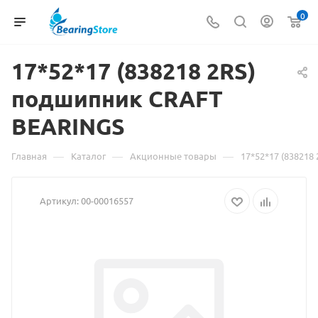
0
17*52*17 (
Материал
838218 2RS)
подшипник CRAFT
о
BEARINGS
товаре
17*52*17
—
—
—
Главная
Каталог
Акционные товары
17*52*17 (83821
(838218
Артикул:
00-00016557
2RS)
подшипник
CRAFT
BEARINGS