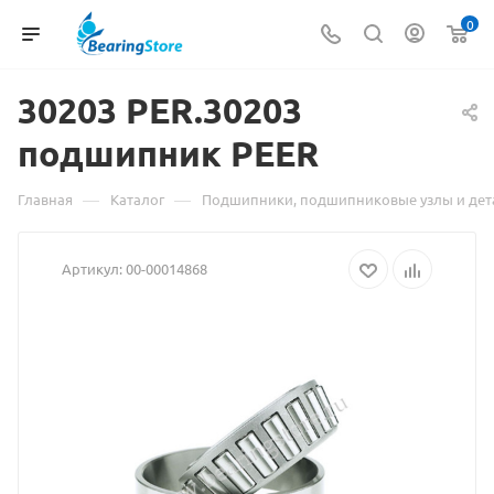
0
30203 PER.30203
Материал
подшипник PEER
о
товаре
—
—
Главная
Каталог
Подшипники, подшипниковые узлы и дет
30203
Артикул:
00-00014868
PER.30203
подшипни
PEER
взят
с