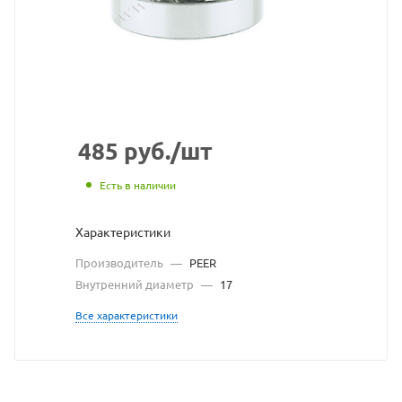
сайта
https://bea
по
ссылке
https://be
без
разрешен
485
руб.
/шт
владельца
Есть в наличии
сайта
Характеристики
Производитель
—
PEER
Внутренний диаметр
—
17
Все характеристики