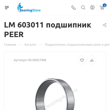
0
LM
Материал
603011 подшипник
PEER
о
товаре
—
—
Главная
Каталог
Подшипники, подшипниковые узлы и дет
LM
Артикул:
00-00027498
603011
подшипник
PEER
взят
с