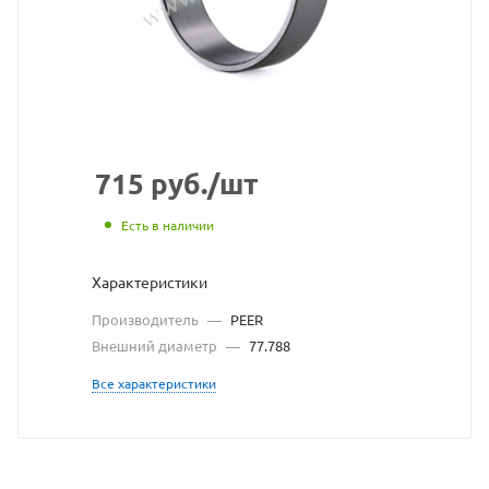
сайта
https://bearingstore.ru
по
ссылке
https://bearingstore.ru
без
разрешения
715
руб.
/шт
владельца
Есть в наличии
сайта
Характеристики
Производитель
—
PEER
Внешний диаметр
—
77.788
Все характеристики