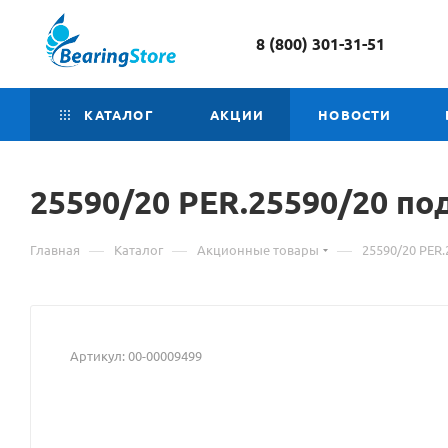
8 (800) 301-31-51
КАТАЛОГ
АКЦИИ
НОВОСТИ
25590/20 PER.25590/20
Ма
по
о
—
—
—
Главная
Каталог
Акционные товары
25590/20 PER
то
25
PE
Артикул:
00-00009499
по
PE