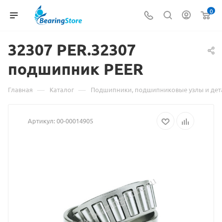
0
32307 PER.32307
Материал
подшипник PEER
о
товаре
—
—
Главная
Каталог
Подшипники, подшипниковые узлы и дет
32307
Артикул:
00-00014905
PER.32307
подшипни
PEER
взят
с