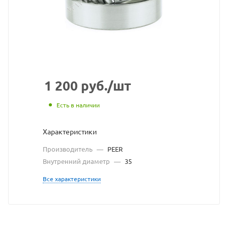
сайта
https://bea
по
ссылке
https://be
без
разрешен
1 200
руб.
/шт
владельца
Есть в наличии
сайта
Характеристики
Производитель
—
PEER
Внутренний диаметр
—
35
Все характеристики