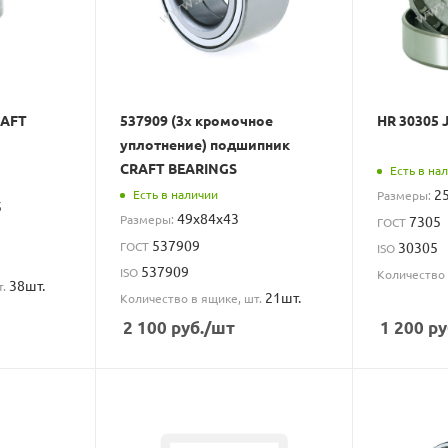
RAFT
537909 (3х кромочное
HR 30305 
уплотнение) подшипник
CRAFT BEARINGS
Есть в на
2
Есть в наличии
Размеры:
5
49x84x43
Размеры:
7305
ГОСТ
537909
ГОСТ
30305
ISO
537909
ISO
Количество 
38шт.
т.
21шт.
Количество в ящике, шт.
2 100
руб.
/шт
1 200
ру