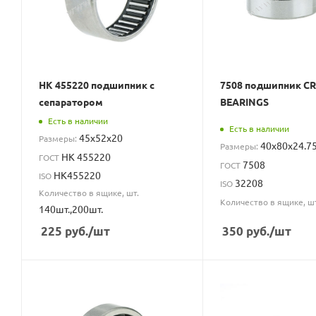
НК 455220 подшипник с
7508 подшипник C
сепаратором
BEARINGS
Есть в наличии
Есть в наличии
45x52x20
Размеры:
40x80x24.7
Размеры:
НК 455220
ГОСТ
7508
ГОСТ
HK455220
ISO
32208
ISO
Количество в ящике, шт.
Количество в ящике, ш
140шт.,200шт.
225
руб.
/шт
350
руб.
/шт