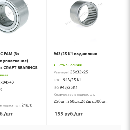
 C FAM (3х
943/25 К1 подшипник
е уплотнение)
Есть в наличии
к CRAFT BEARINGS
25x32x25
Размеры:
личии
943/25 К1
ГОСТ
9x84x43
943/25K1
ISO
09
Количество в ящике, шт.
250шт.,260шт.,262шт.,300шт.
21шт.
в ящике, шт.
б.
/шт
155
руб.
/шт