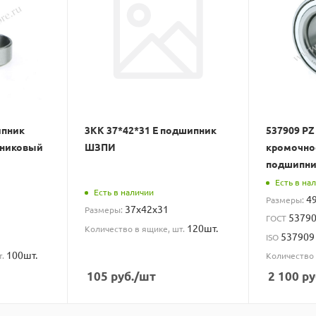
ипник
3КК 37*42*31 Е подшипник
537909 PZ
пниковый
ШЗПИ
кромочно
подшипни
Есть в на
Есть в наличии
4
Размеры:
37x42x31
Размеры:
5379
ГОСТ
120шт.
Количество в ящике, шт.
537909
ISO
100шт.
т.
Количество 
105
руб.
/шт
2 100
ру