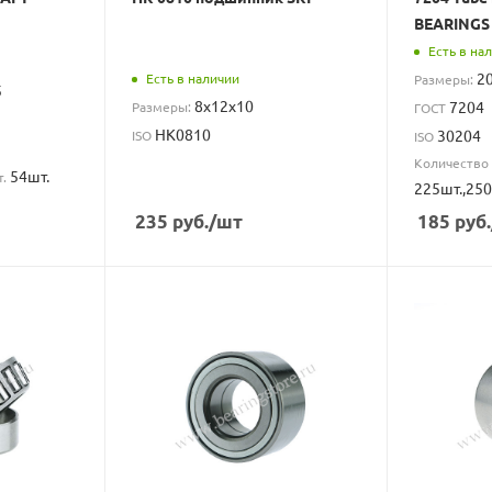
BEARINGS
Есть в на
2
Есть в наличии
Размеры:
5
8x12x10
7204
Размеры:
ГОСТ
HK0810
30204
ISO
ISO
Количество 
54шт.
т.
225шт.,250
235
руб.
/шт
185
руб.