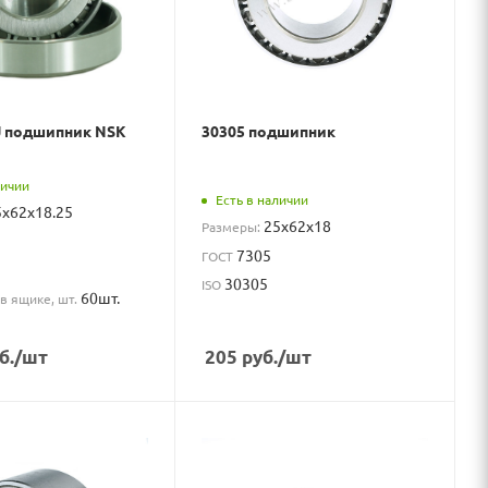
J подшипник NSK
30305 подшипник
личии
Есть в наличии
5x62x18.25
25x62x18
Размеры:
7305
ГОСТ
30305
ISO
60шт.
в ящике, шт.
б.
/шт
205
руб.
/шт