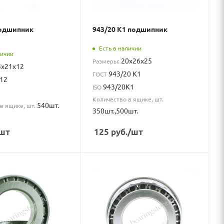
подшипник
943/20 К1 подшипник
Есть в наличии
личии
20x26x25
Размеры:
5x21x12
943/20 К1
ГОСТ
12
943/20K1
ISO
2
Количество в ящике, шт.
540шт.
в ящике, шт.
350шт.,500шт.
шт
125
руб.
/шт