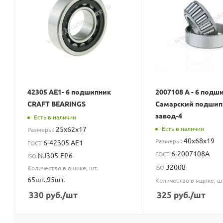
42305 АЕ1- 6 подшипник
2007108 А - 6 подш
CRAFT BEARINGS
Самарский подши
завод-4
Есть в наличии
Есть в наличии
25x62x17
Размеры:
40x68x19
Размеры:
6-42305 АЕ1
ГОСТ
6-2007108А
ГОСТ
NJ305-EP6
ISO
32008
ISO
Количество в ящике, шт.
65шт.,95шт.
Количество в ящике, ш
330
руб.
/шт
325
руб.
/шт