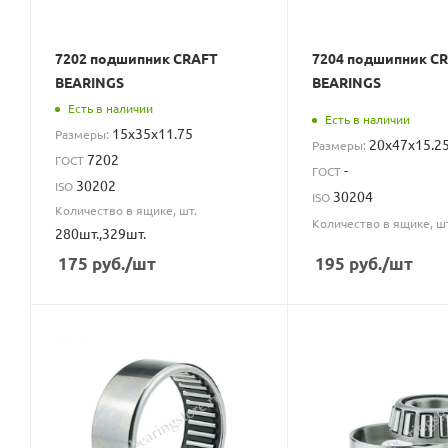
7202 подшипник CRAFT
7204 подшипник C
BEARINGS
BEARINGS
Есть в наличии
Есть в наличии
15x35x11.75
Размеры:
20x47x15.2
Размеры:
7202
ГОСТ
-
ГОСТ
30202
ISO
30204
ISO
Количество в ящике, шт.
Количество в ящике, ш
280шт.,329шт.
175
руб.
/шт
195
руб.
/шт