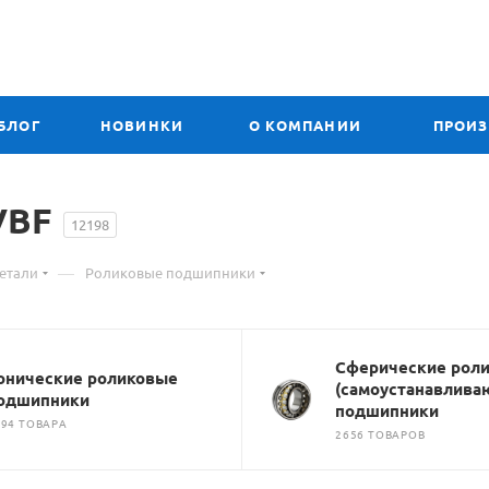
БЛОГ
НОВИНКИ
О КОМПАНИИ
ПРОИ
VBF
12198
—
етали
Роликовые подшипники
Сферические рол
онические роликовые
(самоустанавлива
одшипники
подшипники
694 ТОВАРА
2656 ТОВАРОВ