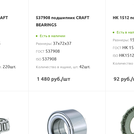
RAFT
537908 подшипник CRAFT
HK 1512 
BEARINGS
Есть в на
Есть в наличии
1
Размеры:
5
37x72x37
Размеры:
HK 15
ГОСТ
537908
ГОСТ
HK151
ISO
537908
ISO
Количество 
220шт.
42шт.
т.
Количество в ящике, шт.
1 480
руб.
/шт
92
руб.
/