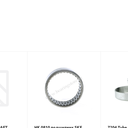
RAFT
HK 0810 подшипник SKF
7204 Tub