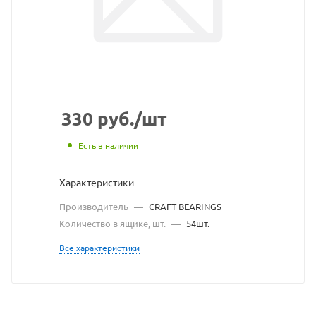
сайта
https://bearingstore.r
по
ссылке
https://bearingstore.r
без
разрешения
330
руб.
/шт
владельца
Есть в наличии
сайта
Характеристики
Производитель
—
CRAFT BEARINGS
Количество в ящике, шт.
—
54шт.
Все характеристики