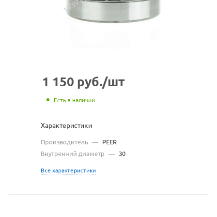
с
сайта
https://bearings
по
ссылке
https://bearings
без
1 150
руб.
/шт
разрешения
Есть в наличии
владельца
Характеристики
сайта
Производитель
—
PEER
Внутренний диаметр
—
30
Все характеристики