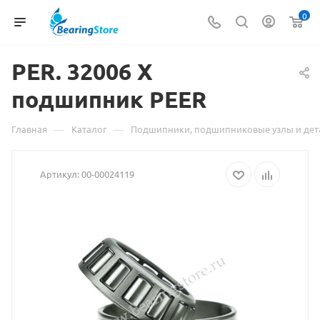
0
PER. 32006
Материал
X
подшипник PEER
о
товаре
—
—
Главная
Каталог
Подшипники, подшипниковые узлы и дет
PER.
Артикул:
00-00024119
32006
X
подшипник
PEER
взят