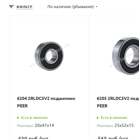
По наличию (убывание)
ФИЛЬТР
6204 2RLDC3V2 подшипник
6205 2RLDC3V2 по
PEER
PEER
Есть в наличии
Есть в наличии
20x47x14
25x52x15
Размеры:
Размеры:
430
руб.
/шт
565
руб.
/шт