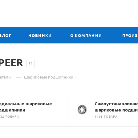
БЛОГ
НОВИНКИ
О КОМПАНИИ
ПРОИ
PEER
32
—
етали
Шариковые подшипники
адиальные шариковые
Самоустанавлива
одшипники
шариковые подши
132 ТОВАРА
1163 ТОВАРА