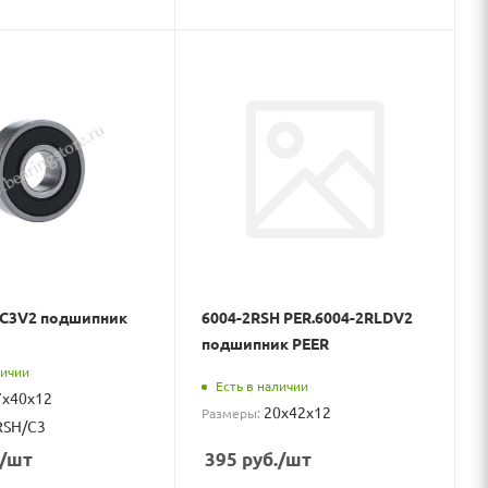
DC3V2 подшипник
6004-2RSH PER.6004-2RLDV2
подшипник PEER
личии
Есть в наличии
7x40x12
20x42x12
Размеры:
RSH/C3
/шт
395
руб.
/шт