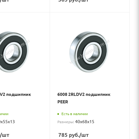
DV2 подшипник
6008 2RLDV2 подшипник
PEER
личии
Есть в наличии
0x55x13
40x68x15
Размеры:
/шт
785
руб.
/шт