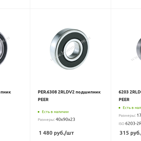
ипник
PER.6308 2RLDV2 подшипник
6203 2RL
PEER
PEER
Есть в на
Есть в наличии
1
Размеры:
40x90x23
Размеры:
6203-2
ISO
1 480
руб.
/шт
315
руб.