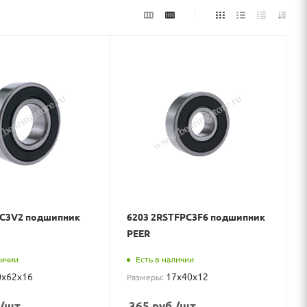
DC3V2 подшипник
6203 2RSTFPC3F6 подшипник
PEER
личии
Есть в наличии
0x62x16
17x40x12
Размеры:
/шт
365
руб.
/шт