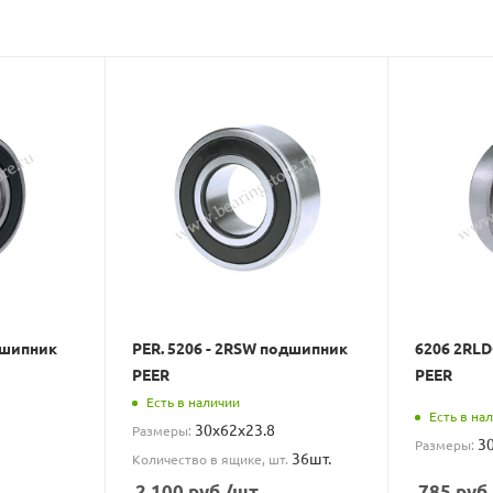
дшипник
PER. 5206 - 2RSW подшипник
6206 2RL
PEER
PEER
Есть в наличии
Есть в на
30x62x23.8
Размеры:
3
Размеры:
36шт.
Количество в ящике, шт.
2 100
руб.
/шт
785
руб.