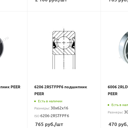
пник PEER
6206 2RSTFPF6 подшипник
6006 2RL
PEER
PEER
Есть в наличии
Есть в на
30x62x16
Размеры:
3
Размеры:
6206-2RSTFPF6
ISO
765
руб.
/шт
470
руб.