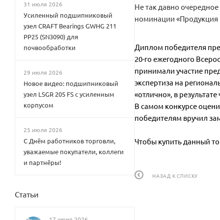
31 июля 2026
Не так давно очередно
Усиленный подшипниковый
номинации «Продукция п
узел CRAFT Bearings GWHG 211
PP25 (SN3090) для
Диплом победителя пре
почвообработки
20-го ежегодного Всеро
принимали участие пред
29 июля 2026
экспертиза на регионал
Новое видео: подшипниковый
«отлично», в результате
узел LSGR 205 FS с усиленным
корпусом
В самом конкурсе оцени
победителям вручил зам
25 июля 2026
С Днём работников торговли,
Чтобы купить данный т
уважаемые покупатели, коллеги
и партнёры!
НАЗАД К СПИСКУ
Статьи
17 июня 2026