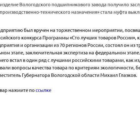
е изделие Вологодского подшипникового завода получило зас
роизводственно-технического назначения» стала муфта выкл
дприятию был вручен на торжественном мероприятии, посвя
ссийского конкурса Программы «Сто лучших товаров России», к
приятия и организации из 70 регионов России, состоял он из 
ьном этапе, заключительная экспертиза на федеральном этапе.
 чего встал в один ряд с лучшими российскими товарами, как 
вали вопросы качества товара по критериям экологичности, 
еститель Губернатора Вологодской области Михаил Глазков.
овар нажмите по
ссылке