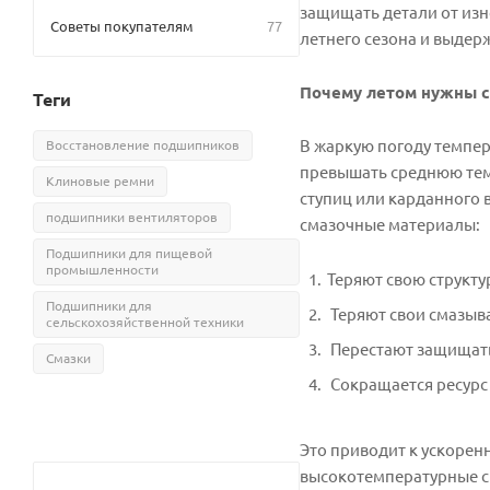
защищать детали от изн
Советы покупателям
77
летнего сезона и выдер
Почему летом нужны 
Теги
В жаркую погоду темпе
Восстановление подшипников
превышать среднюю тем
Клиновые ремни
ступиц или карданного в
подшипники вентиляторов
смазочные материалы:
Подшипники для пищевой
промышленности
Теряют свою структу
Подшипники для
Теряют свои смазыв
сельскохозяйственной техники
Перестают защищать 
Смазки
Сокращается ресурс
Это приводит к ускорен
высокотемпературные с