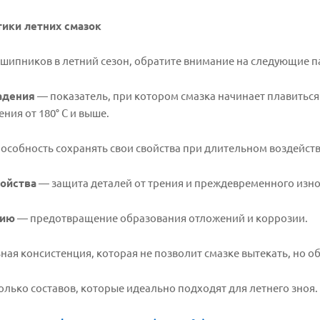
ики летних смазок
шипников в летний сезон, обратите внимание на следующие 
адения
— показатель, при котором смазка начинает плавиться 
ния от 180° C и выше.
особность сохранять свои свойства при длительном воздейст
войства
— защита деталей от трения и преждевременного изно
нию
— предотвращение образования отложений и коррозии.
ая консистенция, которая не позволит смазке вытекать, но об
олько составов, которые идеально подходят для летнего зноя.