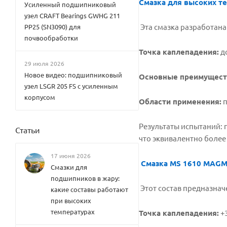
Смазка для высоких те
Усиленный подшипниковый
узел CRAFT Bearings GWHG 211
Эта смазка разработана
PP25 (SN3090) для
почвообработки
Точка каплепадения:
до
29 июля 2026
Новое видео: подшипниковый
Основные преимущест
узел LSGR 205 FS с усиленным
корпусом
Области применения:
п
Результаты испытаний: п
Статьи
что эквивалентно более 
17 июня 2026
Смазка MS 1610 MAGM
Смазки для
подшипников в жару:
Этот состав предназнач
какие составы работают
при высоких
температурах
Точка каплепадения:
+3