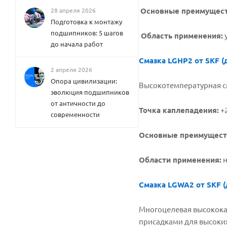
Основные преимущест
28 апреля 2026
Подготовка к монтажу
подшипников: 5 шагов
Область применения:
у
до начала работ
Смазка LGHP2 от SKF (
2 апреля 2026
Опора цивилизации:
Высокотемпературная с
эволюция подшипников
от античности до
Точка каплепадения:
+2
современности
Основные преимущест
Области применения:
н
Смазка LGWA2 от SKF (
Многоцелевая высокока
присадками для высоких