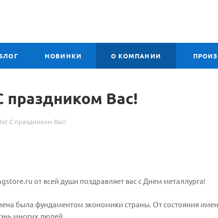
БЛОГ
НОВИНКИ
О КОМПАНИИ
ПРОИ
 праздником Вас!
и! С праздником Вас!
gstore.ru от всей души поздравляет вас с Днем металлурга!
емена была фундаментом экономики страны. От состояния име
изнь многих людей.