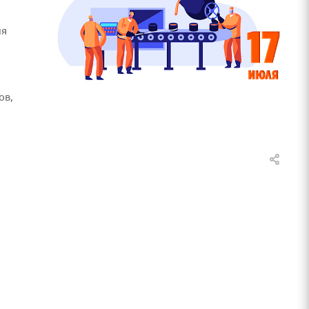
ня
ов,