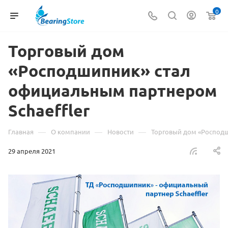
0
Торговый дом
«Росподшипник» стал
официальным партнером
Schaeffler
—
—
—
Главная
О компании
Новости
Торговый дом «Росподш
29 апреля 2021