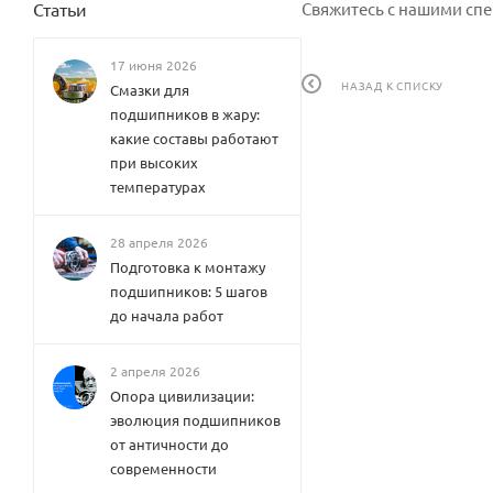
Статьи
Свяжитесь с нашими спе
17 июня 2026
НАЗАД К СПИСКУ
Смазки для
подшипников в жару:
какие составы работают
при высоких
температурах
28 апреля 2026
Подготовка к монтажу
подшипников: 5 шагов
до начала работ
2 апреля 2026
Опора цивилизации:
эволюция подшипников
от античности до
современности