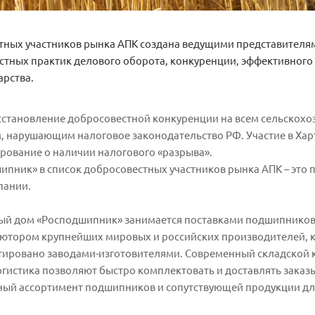
тных участников рынка АПК создана ведущими представител
естных практик делового оборота, конкуренции, эффективного
арства.
осстановление добросовестной конкуренции на всем сельскох
 нарушающим налоговое законодательство РФ. Участие в Харт
рование о наличии налогового «разрыва».
пник» в список добросовестных участников рынка АПК – это п
пании.
вый дом «Росподшипник» занимается поставками подшипниково
тором крупнейших мировых и российских производителей, к
тировано заводами-изготовителями. Современный складской к
огистика позволяют быстро комплектовать и доставлять заказ
ный ассортимент подшипников и сопутствующей продукции для