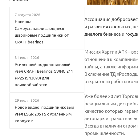
7 августа 2026
Ассоциация добросовес
Новинка!
и развития открытых, ч
Самоустанавливающиеся
диалога бизнеса и госуд
шариковые подшипники от
CRAFT bearings
Миссия Хартии АПК – в
31 июля 2026
отношения к компаниям,
Усиленный подшипниковый
тайны, а также информи
узел CRAFT Bearings GWHG 211
Включение ТД «Росподши
PP25 (SN3090) для
открытости работы ком
почвообработки
Уже более 20 лет Торго
29 июля 2026
официальным дистрибью
Новое видео: подшипниковый
качество которых гаран
узел LSGR 205 FS с усиленным
автопарк и грамотная л
корпусом
Всегда в наличии огром
промышленности.