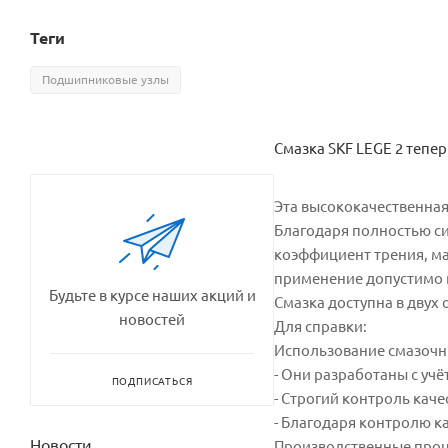
Теги
Подшипниковые узлы
Смазка SKF LEGE 2 тепер
Эта высококачественна
Благодаря полностью си
коэффициент трения, ма
применение допустимо 
Будьте в курсе наших акций и
Смазка доступна в двух о
новостей
Для справки:
Использование смазочн
- Они разработаны с уч
ПОДПИСАТЬСЯ
- Строгий контроль кач
- Благодаря контролю ка
Новости
Производственные проце