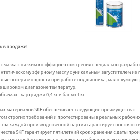
ь в продаже!
я смазка с низким коэффициентом трения специально разраб
нтетическому эфирному маслу с уникальным загустителем из л
лые потери мощности при работе подшипника, малошумную раб
в широком диапазоне температур.
бъемах - картриджи 0,4 кг и банки 1 кг.
ых материалов SKF обеспечивает следующие преимущества:
ётом строгих требований и протестированы в реальных рабочих
ества каждой производственной партии гарантирует постоянст
чества SKF гарантирует пятилетний срок хранения с даты прои
ссы и сырьё значительно влияют на рабочие характеристики с