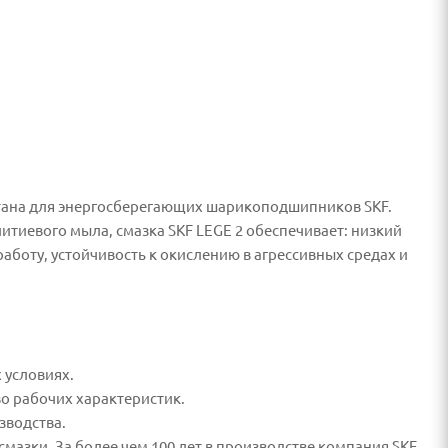
отана для энергосберегающих шарикоподшипников SKF.
итиевого мыла, смазка SKF LEGE 2 обеспечивает: низкий
оту, устойчивость к окислению в агрессивных средах и
 условиях.
во рабочих характеристик.
зводства.
мазки. За более чем 100 лет в производстве компания SKF