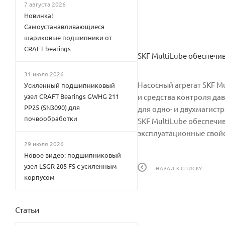
7 августа 2026
Новинка!
Самоустанавливающиеся
шариковые подшипники от
CRAFT bearings
SKF MultiLube обеспечи
31 июля 2026
Насосный агрегат SKF M
Усиленный подшипниковый
узел CRAFT Bearings GWHG 211
и средства контроля да
PP25 (SN3090) для
для одно- и двухмагист
почвообработки
SKF MultiLube обеспечи
эксплуатационные свойс
29 июля 2026
Новое видео: подшипниковый
узел LSGR 205 FS с усиленным
НАЗАД К СПИСКУ
корпусом
Статьи