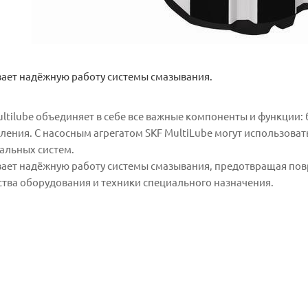
вает надёжную работу системы смазывания.
ultilube объединяет в себе все важные компоненты и функции:
вления. С насосным агрегатом SKF MultiLube могут использова
ральных систем.
вает надёжную работу системы смазывания, предотвращая по
тва оборудования и техники специального назначения.