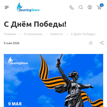
0
С Днём Победы!
—
—
—
Главная
О компании
Новости
С Днём Победы!
9 мая 2026