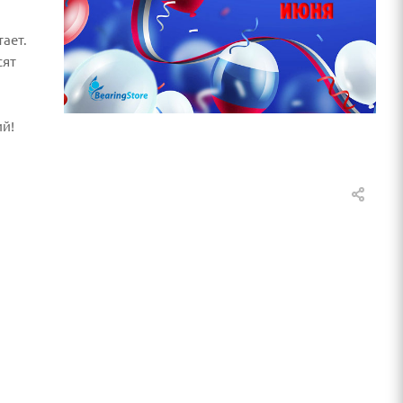
тает.
сят
ий!