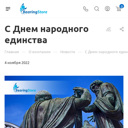
0
С Днем народного
единства
—
—
—
Главная
О компании
Новости
С Днем народного един
4 ноября 2022