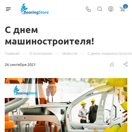
0
С днем
машиностроителя!
—
—
—
Главная
О компании
Новости
С днем машиностроите
26 сентября 2021