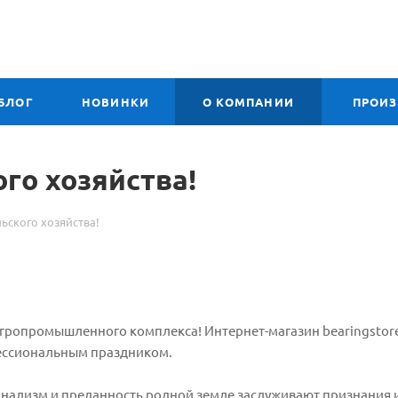
БЛОГ
НОВИНКИ
О КОМПАНИИ
ПРОИ
го хозяйства!
ьского хозяйства!
гропромышленного комплекса! Интернет-магазин bearingstore
фессиональным праздником.
нализм и преданность родной земле заслуживают признания 