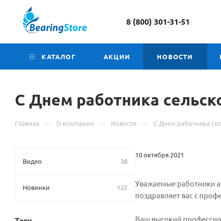
8 (800) 301-31-51
КАТАЛОГ
АКЦИИ
НОВОСТИ
С Днем работника сельско
—
—
—
Главная
О компании
Новости
С Днем работника сел
10 октября 2021
Видео
38
Уважаемые работники а
Новинки
122
поздравляет вас с про
Ваш высокий профессио
Теги