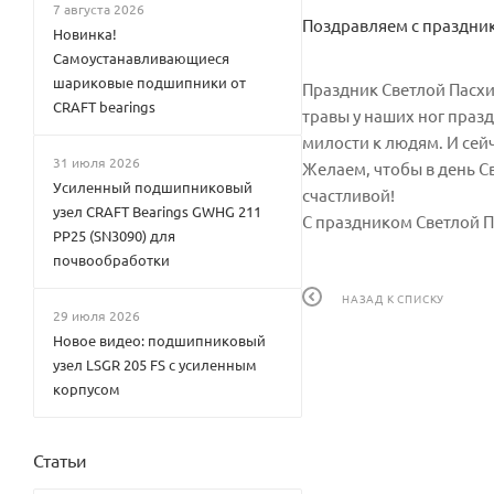
7 августа 2026
Поздравляем с праздник
Новинка!
Самоустанавливающиеся
шариковые подшипники от
Праздник Светлой Пасхи
CRAFT bearings
травы у наших ног праз
милости к людям. И сейч
31 июля 2026
Желаем, чтобы в день С
Усиленный подшипниковый
счастливой!
узел CRAFT Bearings GWHG 211
С праздником Светлой П
PP25 (SN3090) для
почвообработки
НАЗАД К СПИСКУ
29 июля 2026
Новое видео: подшипниковый
узел LSGR 205 FS с усиленным
корпусом
Статьи