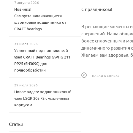
7 августа 2026
С праздником!
Новинка!
Самоустанавливающиеся
шариковые подшипники от
В решающие моменты ис
CRAFT bearings
свершений. Наша общая 
более сплоченным и мог
31 июля 2026
динамичного развития с
Усиленный подшипниковый
Желаем вам здоровья, б
узел CRAFT Bearings GWHG 211
PP25 (SN3090) для
почвообработки
НАЗАД К СПИСКУ
29 июля 2026
Новое видео: подшипниковый
узел LSGR 205 FS с усиленным
корпусом
Статьи