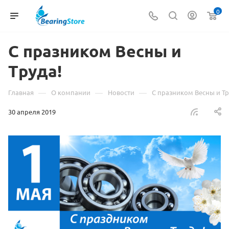
0
С празником Весны и
Труда!
—
—
—
Главная
О компании
Новости
С празником Весны и Тр
30 апреля 2019