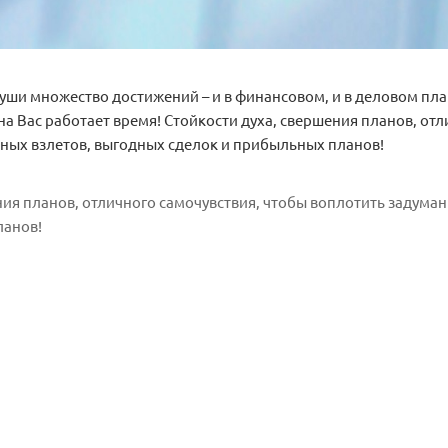
уши множество достижений – и в финансовом, и в деловом плане
 на Вас работает время! Стойкости духа, свершения планов, от
ных взлетов, выгодных сделок и прибыльных планов!
ния планов, отличного самочувствия, чтобы воплотить задума
ланов!