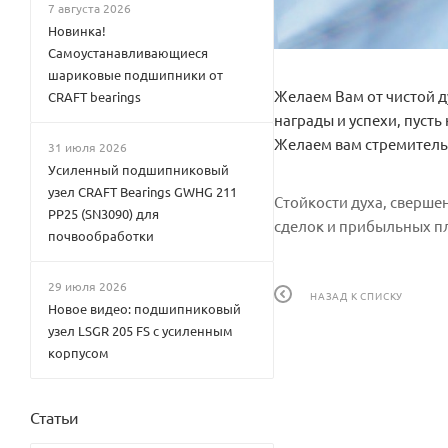
7 августа 2026
Новинка!
Самоустанавливающиеся
шариковые подшипники от
Желаем Вам от чистой д
CRAFT bearings
награды и успехи, пусть
Желаем вам стремитель
31 июля 2026
Усиленный подшипниковый
узел CRAFT Bearings GWHG 211
Стойкости духа, сверше
PP25 (SN3090) для
сделок и прибыльных п
почвообработки
29 июля 2026
НАЗАД К СПИСКУ
Новое видео: подшипниковый
узел LSGR 205 FS с усиленным
корпусом
Статьи