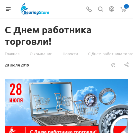
0
С Днем работника
торговли!
—
—
—
Главная
О компании
Новости
С Днем работника торг
28 июля 2019