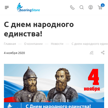
0
С днем народного
единства!
—
—
—
Главная
О компании
Новости
С днем народного един
4 ноября 2020