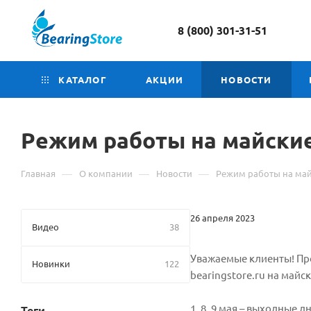
8 (800) 301-31-51
КАТАЛОГ
АКЦИИ
НОВОСТИ
Режим работы на майски
—
—
—
Главная
О компании
Новости
Режим работы на ма
26 апреля 2023
Видео
38
Уважаемые клиенты! Пр
Новинки
122
bearingstore.ru на майс
1, 8, 9 мая – выходные д
Теги