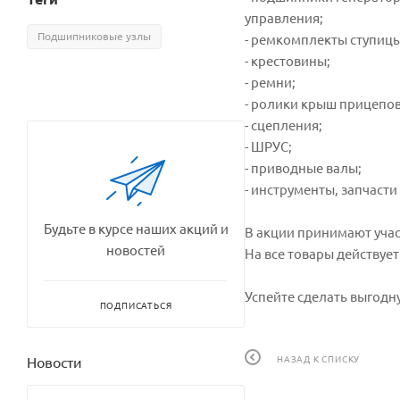
управления;
Подшипниковые узлы
- ремкомплекты ступицы
- крестовины;
- ремни;
- ролики крыш прицепов
- сцепления;
- ШРУС;
- приводные валы;
- инструменты, запчасти
Будьте в курсе наших акций и
В акции принимают учас
новостей
На все товары действует
Успейте сделать выгодн
ПОДПИСАТЬСЯ
НАЗАД К СПИСКУ
Новости