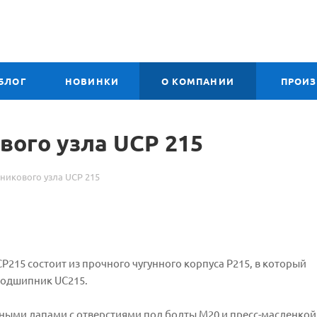
БЛОГ
НОВИНКИ
О КОМПАНИИ
ПРОИ
ого узла UCP 215
икового узла UCP 215
215 состоит из прочного чугунного корпуса P215, в который
подшипник UC215.
ными лапами с отверстиями под болты M20 и пресс-масленкой