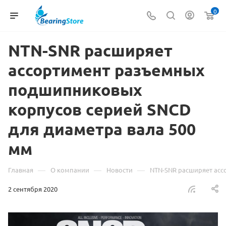
0
NTN-SNR расширяет
ассортимент разъемных
подшипниковых
корпусов серией SNCD
для диаметра вала 500
мм
—
—
—
Главная
О компании
Новости
NTN-SNR расширяет асс
2 сентября 2020